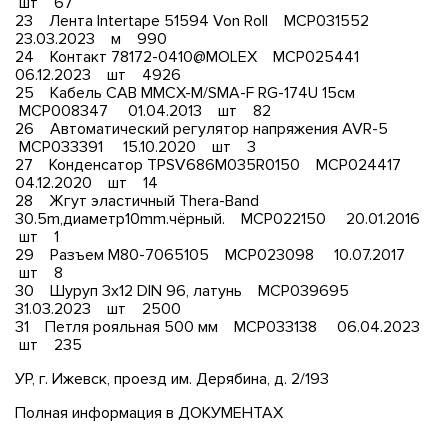
шт 67
23 Лента Intertape 51594 Von Roll МСР031552
23.03.2023 м 990
24 Контакт 78172-0410@MOLEX МСР025441
06.12.2023 шт 4926
25 Кабель CAB MMCX-M/SMA-F RG-174U 15см
МСР008347 01.04.2013 шт 82
26 Автоматический регулятор напряжения AVR-5
МСР033391 15.10.2020 шт 3
27 Конденсатор TPSV686M035R0150 МСР024417
04.12.2020 шт 14
28 Жгут эластичный Thera-Band
30.5m,диаметр10mm.чёрный. МСР022150 20.01.2016
шт 1
29 Разъем М80-7065105 МСР023098 10.07.2017
шт 8
30 Шуруп 3х12 DIN 96, латунь МСР039695
31.03.2023 шт 2500
31 Петля рояльная 500 мм МСР033138 06.04.2023
шт 235
УР, г. Ижевск, проезд им. Дерябина, д. 2/193
Полная информация в ДОКУМЕНТАХ