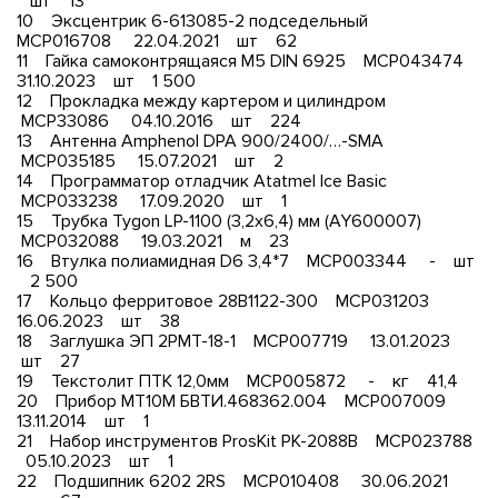
шт 13
10 Эксцентрик 6-613085-2 подседельный
МСР016708 22.04.2021 шт 62
11 Гайка самоконтрящаяся М5 DIN 6925 МСР043474
31.10.2023 шт 1 500
12 Прокладка между картером и цилиндром
МСР33086 04.10.2016 шт 224
13 Антенна Amphenol DPA 900/2400/…-SMA
МСР035185 15.07.2021 шт 2
14 Программатор отладчик Atatmel Ice Basic
МСР033238 17.09.2020 шт 1
15 Трубка Tygon LP-1100 (3,2х6,4) мм (AY600007)
МСР032088 19.03.2021 м 23
16 Втулка полиамидная D6 3,4*7 МСР003344 - шт
2 500
17 Кольцо ферритовое 28B1122-300 МСР031203
16.06.2023 шт 38
18 Заглушка ЭП 2РМТ-18-1 МСР007719 13.01.2023
шт 27
19 Текстолит ПТК 12,0мм МСР005872 - кг 41,4
20 Прибор МТ10М БВТИ.468362.004 МСР007009
13.11.2014 шт 1
21 Набор инструментов ProsKit PK-2088B МСР023788
05.10.2023 шт 1
22 Подшипник 6202 2RS МСР010408 30.06.2021