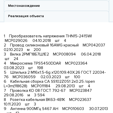
Местонахождение
Реализация объекта
1 Преобразователь напряжения THN15-2415WI
МСР029026 04.10.2018 шт 4
2 Провод силиконовый 16AWG красный МСР042037
02.10.2023 м 200
3 Вилка 2РМГ18Б7Ш1Е2 МСР008094 06.04.2018
шт 24
4 Микросхема TPS5450DDAR МСР023364
03.08.2023 шт 198
5 Шпилька 2 М16х1,5-6g х120.109.40Х.26 ГОСТ 22034-
76 МСР036059 02.03.2023 шт 100
6 Кабельная сборка СА SS102Z051 2x0.25 /open
L=3m(118628) МСР011184 29.08.2013 шт 4
7 Проволка КО 08 ГОСТ 792-67 МСР023847
29.08.2016 м 3 594
8 Розетка кабельная ВК63-4В1К МСР023637
10.11.2020 шт 3
9 Антенна 900МГц S467 AH МСР010603 30.07.2013