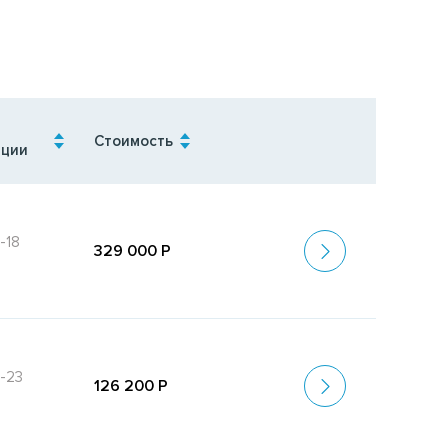
Стоимость
ации
-18
329 000 Р
-23
126 200 Р