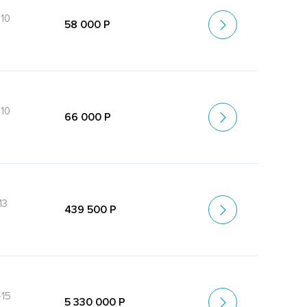
10
58 000 Р
10
66 000 Р
13
439 500 Р
-15
5 330 000 Р