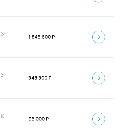
-24
1 845 600 Р
21
348 300 Р
10
95 000 Р