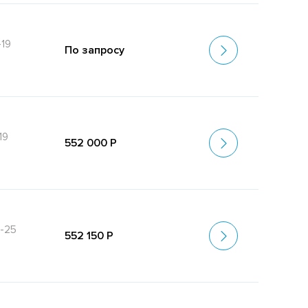
-19
По запросу
19
552 000 Р
-25
552 150 Р