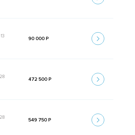
13
90 000 Р
-28
472 500 Р
-28
549 750 Р