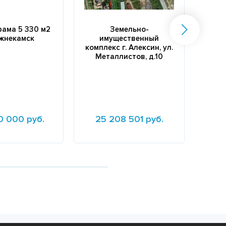
ама 5 330 м2
Земельно-
Скл
ижнекамск
имущественный
у
комплекс г. Алексин, ул.
Металлистов, д.10
0 000 руб.
25 208 501 руб.
7 
е
Подробнее
Подр