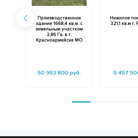
Производственное
Нежилое по
здание 1668,4 кв.м. с
321,1 кв.м г
земельным участком
2,86 Га. в г.
Красноармейске МО
50 953 800 руб.
5 457 50
Подробнее
Подробнее