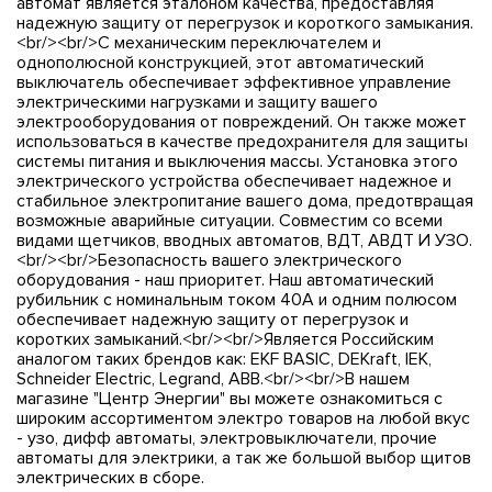
автомат является эталоном качества, предоставляя
надежную защиту от перегрузок и короткого замыкания.
<br/><br/>С механическим переключателем и
однополюсной конструкцией, этот автоматический
выключатель обеспечивает эффективное управление
электрическими нагрузками и защиту вашего
электрооборудования от повреждений. Он также может
использоваться в качестве предохранителя для защиты
системы питания и выключения массы. Установка этого
электрического устройства обеспечивает надежное и
стабильное электропитание вашего дома, предотвращая
возможные аварийные ситуации. Совместим со всеми
видами щетчиков, вводных автоматов, ВДТ, АВДТ И УЗО.
<br/><br/>Безопасность вашего электрического
оборудования - наш приоритет. Наш автоматический
рубильник с номинальным током 40А и одним полюсом
обеспечивает надежную защиту от перегрузок и
коротких замыканий.<br/><br/>Является Российским
аналогом таких брендов как: EKF BASIC, DEKraft, IEK,
Schneider Electric, Legrand, ABB.<br/><br/>В нашем
магазине "Центр Энергии" вы можете ознакомиться с
широким ассортиментом электро товаров на любой вкус
- узо, дифф автоматы, электровыключатели, прочие
автоматы для электрики, а так же большой выбор щитов
электрических в сборе.