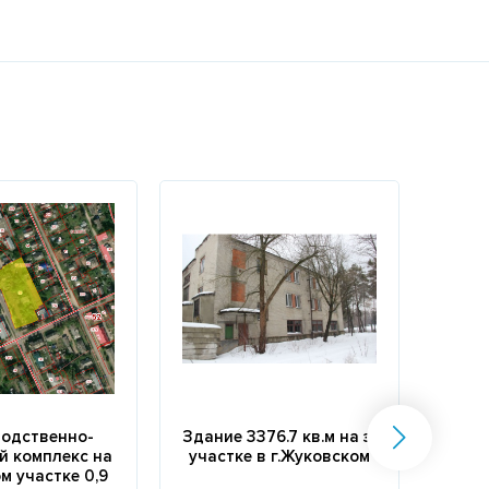
одственно-
Здание 3376.7 кв.м на з/
Пр
й комплекс на
участке в г.Жуковском
пом
м участке 0,9
кв.