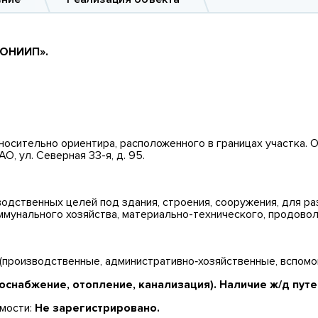
«ОНИИП».
сительно ориентира, расположенного в границах участка. О
АО, ул. Северная 33-я, д. 95.
водственных целей под здания, строения, сооружения, для 
ммунального хозяйства, материально-технического, продовол
производственные, административно‐хозяйственные, вспомог
снабжение, отопление, канализация). Наличие ж/д путе
мости:
Не зарегистрировано.