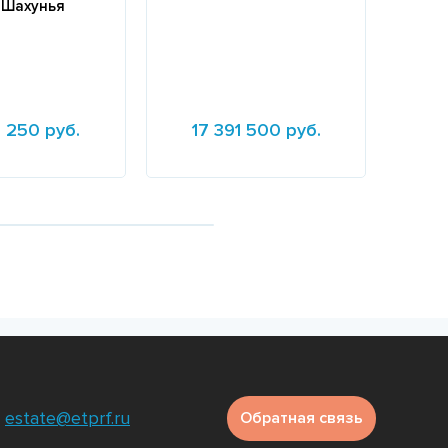
. Шахунья
 250 руб.
17 391 500 руб.
39
е
Подробнее
Подр
estate@etprf.ru
Обратная связь