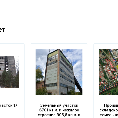
ет
часток 17
Земельный участок
Произв
6701 кв.м. и нежилое
складско
строение 905,6 кв.м. в
земельно